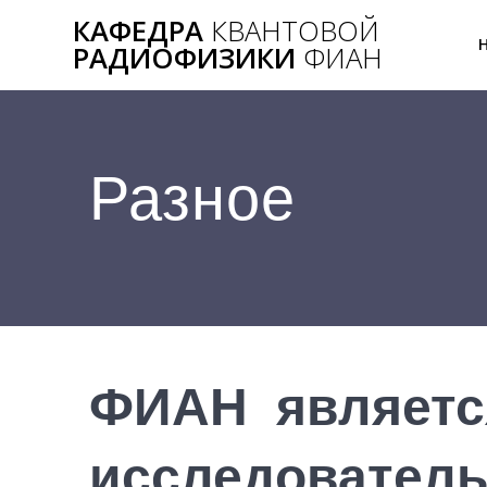
Перейти
КАФЕДРА
КВАНТОВОЙ
к
РАДИОФИЗИКИ
ФИАН
контенту
Разное
ФИАН являетс
исследователь