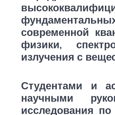
высококвалиф
фундаментальных
современной ква
физики, спект
излучения с веще
Студентами и а
научными рук
исследования по