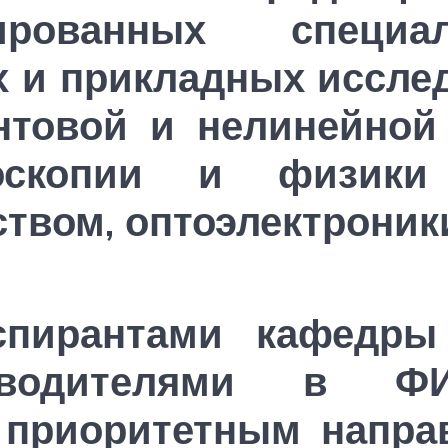
ицированных спе
 и прикладных исслед
нтовой и нелинейной 
роскопии и физики 
ством, оптоэлектроник
спирантами кафедры
оводителями в ФИ
 приоритетным напра