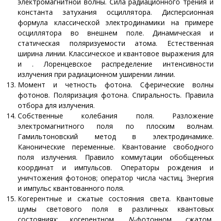
электромагнитной волны. Сила радиационного трения и
константа затухания осциллятора. Дисперсионная
формула классической электродинамики на примере
осциллятора во внешнем поле. Динамическая и
статическая поляризуемости атома. Естественная
ширина линии. Классическое и квантовое выражения для
и . Лоренцевское распределение интенсивности
излучения при радиационном уширении линии.
Момент и четность фотона. Сферические волны
фотонов. Поляризация фотона. Спиральность. Правила
отбора для излучения.
Собственные колебания поля. Разложение
электромагнитного поля по плоским волнам.
Гамильтоновский метод в электродинамике.
Канонические переменные. Квантование свободного
поля излучения. Правило коммутации обобщенных
координат и импульсов. Операторы рождения и
уничтожения фотонов; оператор числа частиц. Энергия
и импульс квантованного поля.
Когерентные и сжатые состояния света. Квантовые
шумы светового поля в различных квантовых
состояниях: когерентном,
N
-фотонном, сжатом,