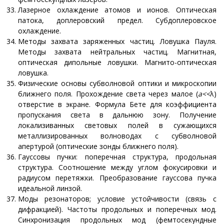
Лазерное охлаждение атомов и ионов. Оптическая
патока, доплеровский предел. Субдоплеровское
охлаждение.
Методы захвата заряженных частиц. Ловушка Пауля.
Методы захвата нейтральных частиц. Магнитная,
оптическая дипольные ловушки. Магнито-оптическая
ловушка.
Физические основы субволновой оптики и микроскопии
ближнего поля. Прохождение света через малое (
a
<<
λ)
отверстие в экране. Формула Бете для коэффициента
пропускания света в дальнюю зону. Получение
локализиванных световых полей в сужающихся
металлизированных волноводах с субволновой
апертурой (оптические зонды ближнего поля).
Гауссовы пучки: поперечная структура, продольная
структура. Соотношение между углом фокусировки и
радиусом перетяжки. Преобразование гауссова пучка
идеальной линзой.
Моды резонаторов; условие устойчивости (связь с
дифракцией). Частоты продольных и поперечных мод.
Синхронизация продольных мод (фемтосекундные