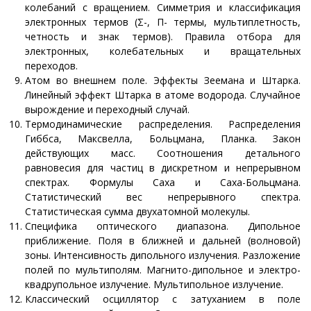
колебаний с вращением. Симметрия и классификация
электронных термов (Σ-, Π- термы, мультиплетность,
четность и знак термов). Правила отбора для
электронных, колебательных и вращательных
переходов.
Атом во внешнем поле. Эффекты Зеемана и Штарка.
Линейный эффект Штарка в атоме водорода. Случайное
вырождение и переходный случай.
Термодинамические распределения. Распределения
Гиббса, Максвелла, Больцмана, Планка. Закон
действующих масс. Соотношения детального
равновесия для частиц в дискретном и непрерывном
спектрах. Формулы Саха и Саха-Больцмана.
Статистический вес непрерывного спектра.
Статистическая сумма двухатомной молекулы.
Специфика оптического диапазона. Дипольное
приближение. Поля в ближней и дальней (волновой)
зоны. Интенсивность дипольного излучения. Разложение
полей по мультиполям. Магнито-дипольное и электро-
квадрупольное излучение. Мультипольное излучение.
Классический осциллятор с затуханием в поле