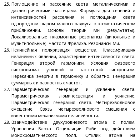
Поглощение и рассеяние света металлическими и
диэлектрическими частицами. Формулы для сечений и
интенсивностей рассеяния и поглощения света
однородным шаром малого радиуса в казистатическом
приближении. Основы теории Ми (результаты).
Локализованные плазмонные резонансы (дипольные и
мультипольные). Частота Фрелиха. Резонансы Ми.
Нелинейная поляризация вещества. Классификация
нелинейных явлений, характерные интенсивности света.
Генерация второй гармоники. Условия фазового
синхронизма: угловой и частотный синхронизм.
Перекачка энергии в гармонику и обратно. Генерация
суммарных и разностных частот.
Параметрическая генерация и усиление света.
Параметрическая люминесценция и усиление.
Параметрическая генерация света. Четырехволновое
смешение. Связь четырехволнового смешения с
известными механизмами нелинейности.
Взаимодействие двухуровневого атома с полем.
Уравнения Блоха. Осцилляции Раби под действием
монохроматического поля. Отклик атома на