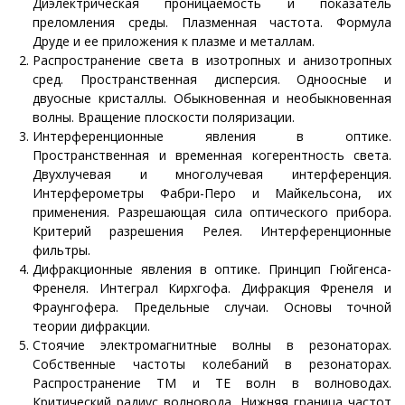
Диэлектрическая проницаемость и показатель
преломления среды. Плазменная частота. Формула
Друде и ее приложения к плазме и металлам.
Распространение света в изотропных и анизотропных
сред. Пространственная дисперсия. Одноосные и
двуосные кристаллы. Обыкновенная и необыкновенная
волны. Вращение плоскости поляризации.
Интерференционные явления в оптике.
Пространственная и временная когерентность света.
Двухлучевая и многолучевая интерференция.
Интерферометры Фабри-Перо и Майкельсона, их
применения. Разрешающая сила оптического прибора.
Критерий разрешения Релея. Интерференционные
фильтры.
Дифракционные явления в оптике. Принцип Гюйгенса-
Френеля. Интеграл Кирхгофа. Дифракция Френеля и
Фраунгофера. Предельные случаи. Основы точной
теории дифракции.
Стоячие электромагнитные волны в резонаторах.
Собственные частоты колебаний в резонаторах.
Распространение ТМ и ТЕ волн в волноводах.
Критический радиус волновода. Нижняя граница частот