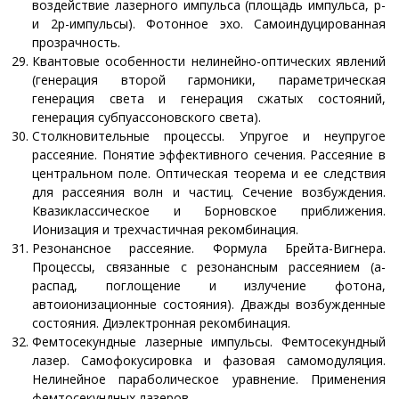
воздействие лазерного импульса (площадь импульса, p-
и 2p-импульсы). Фотонное эхо. Самоиндуцированная
прозрачность.
Квантовые особенности нелинейно-оптических явлений
(генерация второй гармоники, параметрическая
генерация света и генерация сжатых состояний,
генерация субпуассоновского света).
Столкновительные процессы. Упругое и неупругое
рассеяние. Понятие эффективного сечения. Рассеяние в
центральном поле. Оптическая теорема и ее следствия
для рассеяния волн и частиц. Сечение возбуждения.
Квазиклассическое и Борновское приближения.
Ионизация и трехчастичная рекомбинация.
Резонансное рассеяние. Формула Брейта-Вигнера.
Процессы, связанные с резонансным рассеянием (a-
распад, поглощение и излучение фотона,
автоионизационные состояния). Дважды возбужденные
состояния. Диэлектронная рекомбинация.
Фемтосекундные лазерные импульсы. Фемтосекундный
лазер. Самофокусировка и фазовая самомодуляция.
Нелинейное параболическое уравнение. Применения
фемтосекундных лазеров.