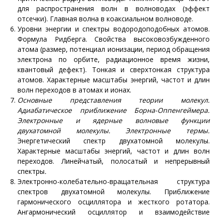
для распространения волн в волноводах (эффект
отсечки). Главная волна в коаксиальном волноводе.
Уровни энергии и спектры водородоподобных атомов.
Формула Ридберга. Свойства высоковозбужденного
атома (размер, потенциал ионизации, период обращения
электрона по орбите, радиационное время жизни,
квантовый дефект). Тонкая и сверхтонкая структура
атомов. Характерные масштабы энергий, частот и длин
волн переходов в атомах и ионах.
Основные представления теории молекул.
Адиабатическое приближение Борна-Оппенгеймера.
Электронные и ядерные волновые функции
двухатомной молекулы. Электронные термы
.
Энергетический спектр двухатомной молекулы.
Характерные масштабы энергий, частот и длин волн
переходов. Линейчатый, полосатый и непрерывный
спектры
.
Электронно-колебательно-вращательная структура
спектров двухатомной молекулы. Приближение
гармонического осциллятора и жесткого ротатора.
Ангармонический осциллятор и взаимодействие