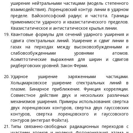
уширение нейтральными частицами (модель степенного
взаимодействия). Лоренцовский контур линии в ударном
пределе. Вайскопсофский радиус и частота. Границы
применимости ударного и квазистатического пределов.
Квазистатическое и антистатическое крылья линии.
Квантовые формулы для сечений ударного уширения и
сдвига спектральных линий. Уширение и сдвиг линии в
газах на перходах между высоковозбужденными и
слабовозбужденными уровнями атомов.
Асимптотические выражения для ширин и сдвигов
ридберговских уровней. Закон Ферми.
Ударное уширение заряженными частицами.
Хольцмарковское уширение спектральных линий в
плазме. Бинарное приближение. Функция корреляции.
Совместное действие двух и нескольких различных
механизмов уширения. Примеры использования: свертка
двух лоренцовских контуров, свертка двух гауссовских
контуров, свертка лоренцовского и гауссовского
гонтуров (интеграл Фойхта).
Типы связанно-свободных радиационных переходов с
участием атомов и молекул. Фотоионизация атома и