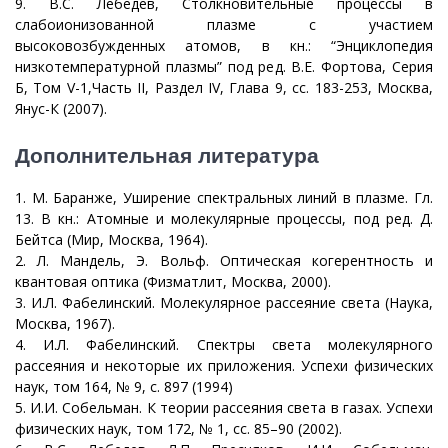
9. В.С. Лебедев, Столкновительные процессы в
слабоионизованной плазме с участием
высоковозбужденных атомов, в кн.: “Энциклопедия
низкотемпературной плазмы” под ред. В.Е. Фортова, Серия
Б, Том V-1,Часть II, Раздел IV, Глава 9, сс. 183-253, Mосква,
Янус-К (2007).
Дополнительная литература
1. М. Баранже, Уширение спектральных линий в плазме. Гл.
13. В кн.: Атомные и молекулярные процессы, под ред. Д.
Бейтса (Мир, Москва, 1964).
2. Л. Мандель, Э. Вольф. Оптическая когерентность и
квантовая оптика (Физматлит, Москва, 2000).
3. И.Л. Фабелинский. Молекулярное рассеяние света (Наука,
Москва, 1967).
4. И.Л. Фабелинский. Спектры света молекулярного
рассеяния и некоторые их приложения. Успехи физических
наук, том 164, № 9, с. 897 (1994)
5. И.И. Собельман. К теории рассеяния света в газах. Успехи
физических наук, том 172, № 1, сс. 85–90 (2002).