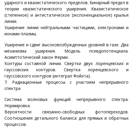
ударного и квазистатического пределов. Бинарный предел в
теории квазистатического уширения. Квазистатическое
(степенное) и антистатическое (экспоненциальное) крылья
линии.
Уширение линии нейтральными частицами, электронами и
ионами плазмы.
Уширение и сдвиг высоковозбужденных уровней в газе. Два
механизма уширения. Модель псевдопотенциала.
Асимптотический закон Ферми.
Контуры составной линии. Свертки двух лоренцевских и
гауссовских контуров. Свертка лоренцевского и
гауссовского контуров (интеграл Фойхта).
7. Радиационные процессы с участием непрерывного
спектра
Система волновых функций непрерывного спектра.
Нормировка.
Вероятности связанно-свободных фотопереходов.
Соотношения детального баланса для прямых и обратных
процессов.