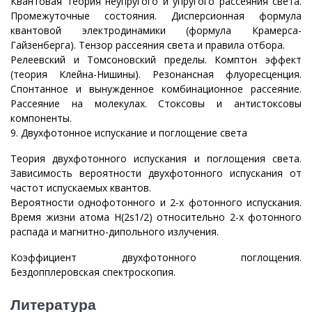
Квантовая теория неупругого и упругого рассеяния света.
Промежуточные состояния. Дисперсионная формула
квантовой электродинамики (формула Крамерса-
Гайзенберга). Тензор рассеяния света и правила отбора.
Релеевский и Томсоновский пределы. Комптон эффект
(теория Клейна-Нишины). Резонансная флуоресценция.
Спонтанное и вынужденное комбинационное рассеяние.
Рассеяние на молекулах. Стоксовы и антистоксовы
компоненты.
9. Двухфотонное испускание и поглощение света
Теория двухфотонного испускания и поглощения света.
Зависимость вероятности двухфотонного испускания от
частот испускаемых квантов.
Вероятности однофотонного и 2-х фотонного испускания.
Время жизни атома H(2s1/2) относительно 2-х фотонного
распада и магнитно-дипольного излучения.
Коэффициент двухфотонного поглощения.
Бездопплеровская спектроскопия.
Литература