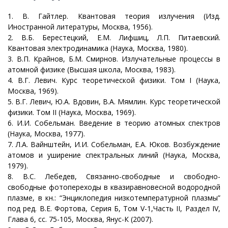
1. В. Гайтлер. Квантовая теория излучения (Изд.
Иностранной литературы, Москва, 1956).
2. В.Б. Берестецкий, Е.М. Лифшиц, Л.П. Питаевский.
Квантовая электродинамика (Наука, Москва, 1980).
3. В.П. Крайнов, Б.М. Смирнов. Излучательные процессы в
атомной физике (Высшая школа, Москва, 1983).
4. В.Г. Левич. Курс теоретической физики. Том I (Наука,
Москва, 1969).
5. В.Г. Левич, Ю.А. Вдовин, В.А. Мямлин. Курс теоретической
физики. Том II (Наука, Москва, 1969).
6. И.И. Собельман. Введение в теорию атомных спектров
(Наука, Москва, 1977).
7. Л.А. Вайнштейн, И.И. Собельман, Е.А. Юков. Возбуждение
атомов и уширение спектральных линий (Наука, Москва,
1979).
8. В.С. Лебедев, Связанно-свободные и свободно-
свободные фотопереходы в квазиравновесной водородной
плазме, в кн.: “Энциклопедия низкотемпературной плазмы”
под ред. В.Е. Фортова, Серия Б, Том V-1,Часть II, Раздел IV,
Глава 6, сс. 75-105, Mосква, Янус-К (2007).