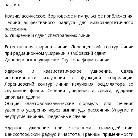
частиц.
Квазиклассическое, борновское и импульсное приближения.
Теория эффективного радиуса для низкоэнергетичного
рассеяния.
6. Уширение и сдвиг спектральных линий
Естественная ширина линии. Лоренцевский контур линии
при радиационном уширении. Лэмбовский сдвиг.
Допплеровское уширение. Гауссова форма линии.
Ударное и квазистатическое уширение. Связь
интенсивности излучения с функцией корреляции.
Лоренцевский контур линии излучения осциллятора со
случайной фазой. Сечения уширения и сдвига; ударные
ширины и сдвиги.
Общие квантовомеханические формулы для сечения
ударного уширения через амплитуды рассеяния. Упругие и
неупругие ширины. Предельные случаи.
Ударное уширение при степенном взаимодействии.
Вайскопсофский радиус и частота. Границы применимости