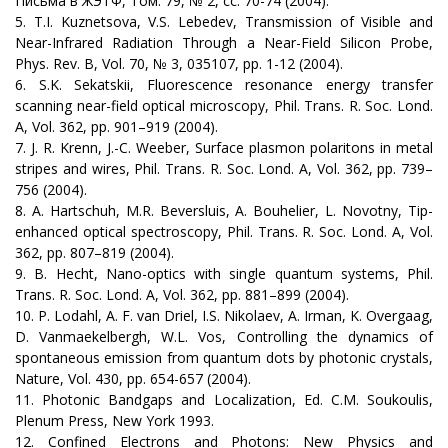
Письма в ЖЭТФ, Том. 79, № 2, сс. 70-74 (2004).
5. T.I. Kuznetsova, V.S. Lebedev, Transmission of Visible and
Near-Infrared Radiation Through a Near-Field Silicon Probe,
Phys. Rev. B, Vol. 70, № 3, 035107, pp. 1-12 (2004).
6. S.K. Sekatskii, Fluorescence resonance energy transfer
scanning near-field optical microscopy, Phil. Trans. R. Soc. Lond.
A, Vol. 362, pp. 901–919 (2004).
7. J. R. Krenn, J.-C. Weeber, Surface plasmon polaritons in metal
stripes and wires, Phil. Trans. R. Soc. Lond. A, Vol. 362, pp. 739–
756 (2004).
8. A. Hartschuh, M.R. Beversluis, A. Bouhelier, L. Novotny, Tip-
enhanced optical spectroscopy, Phil. Trans. R. Soc. Lond. A, Vol.
362, pp. 807–819 (2004).
9. B. Hecht, Nano-optics with single quantum systems, Phil.
Trans. R. Soc. Lond. A, Vol. 362, pp. 881–899 (2004).
10. P. Lodahl, A. F. van Driel, I.S. Nikolaev, A. Irman, K. Overgaag,
D. Vanmaekelbergh, W.L. Vos, Controlling the dynamics of
spontaneous emission from quantum dots by photonic crystals,
Nature, Vol. 430, pp. 654-657 (2004).
11. Photonic Bandgaps and Localization, Ed. C.M. Soukoulis,
Plenum Press, New York 1993.
12. Confined Electrons and Photons: New Physics and