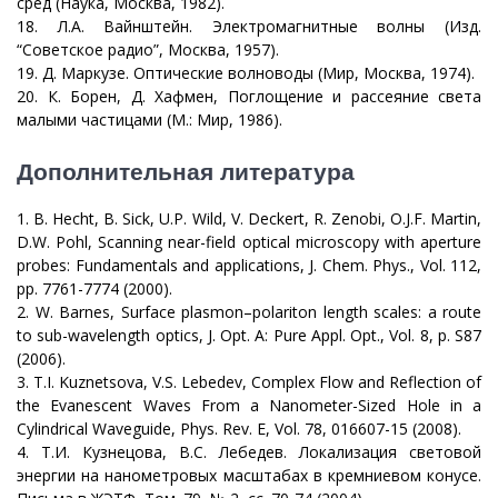
сред (Наука, Москва, 1982).
18. Л.А. Вайнштейн. Электромагнитные волны (Изд.
“Советское радио”, Москва, 1957).
19. Д. Маркузе. Оптические волноводы (Мир, Москва, 1974).
20. К. Борен, Д. Хафмен, Поглощение и рассеяние света
малыми частицами (М.: Мир, 1986).
Дополнительная литература
1. B. Hecht, B. Sick, U.P. Wild, V. Deckert, R. Zenobi, O.J.F. Martin,
D.W. Pohl, Scanning near-field optical microscopy with aperture
probes: Fundamentals and applications, J. Chem. Phys., Vol. 112,
pp. 7761-7774 (2000).
2. W. Barnes, Surface plasmon–polariton length scales: a route
to sub-wavelength optics, J. Opt. A: Pure Appl. Opt., Vol. 8, p. S87
(2006).
3. T.I. Kuznetsova, V.S. Lebedev, Complex Flow and Reflection of
the Evanescent Waves From a Nanometer-Sized Hole in a
Cylindrical Waveguide, Phys. Rev. E, Vol. 78, 016607-15 (2008).
4. Т.И. Кузнецова, В.С. Лебедев. Локализация световой
энергии на нанометровых масштабах в кремниевом конусе.