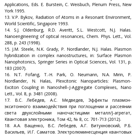
Applications, Eds. E. Burstein, C. Weisbuch, Plenum Press, New
York 1995.
13. V.P. Bykov, Radiation of Atoms in a Resonant Environment,
World Scientific, Singapore 1993.
14. S.J. Oldenburg, R.D. Averitt, S.L. Westcott, N.J. Halas.
Nanoengineering of optical resonances, Chem. Phys. Lett., Vol.
288, p. 243 (1998).
15. J.M. Steele, N.K. Grady, P. Nordlander, N.J. Halas. Plasmon
hybridization in complex nanostructures, in: Surface Plasmon
Nanophotonics, Springer Series in Optical Sciences, Vol. 131, p.
183 (2007).
16. N.T. Fofang, T.-H. Park, O. Neumann, N.A. Mirin, P.
Nordlander, N. Halas, Plexcitonic Nanoparticles: Plasmon-
Exciton Coupling in Nanoshell–J-Aggregate Complexes, Nano
Lett., Vol. 8, p. 3481 (2008).
17. В.С. Лебедев, А.С. Медведев, Эффекты плазмон-
экситонного взаимодействия при поглощении и рассеянии
света двухслойными наночастицами металл/J-агрегат,
Квантовая электроника, Том 42, № 8, сс. 701-713 (2012).
18. А.А. Ващенко, В.С. Лебедев, А.Г. Витухновский, Р.Б.
Васильев, И.Г. Саматов. Электролюминесценция квантовых