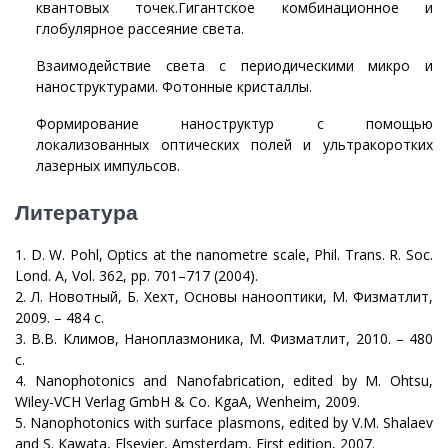
квантовых точек.Гигантское комбинационное и
глобулярное рассеяние света.
Взаимодействие света с периодическими микро и
наноструктурами. Фотонные кристаллы.
Формирование наноструктур с помощью
локализованных оптических полей и ультракоротких
лазерных импульсов.
Литература
1. D. W. Pohl, Optics at the nanometre scale, Phil. Trans. R. Soc.
Lond. A, Vol. 362, pp. 701–717 (2004).
2. Л. Новотный, Б. Хехт, Основы нанооптики, М. Физматлит,
2009. – 484 с.
3. В.В. Климов, Наноплазмоника, М. Физматлит, 2010. – 480
с.
4. Nanophotonics and Nanofabrication, edited by M. Ohtsu,
Wiley-VCH Verlag GmbH & Co. KgaA, Wenheim, 2009.
5. Nanophotonics with surface plasmons, edited by V.M. Shalaev
and S. Kawata, Elsevier, Amsterdam, First edition, 2007.