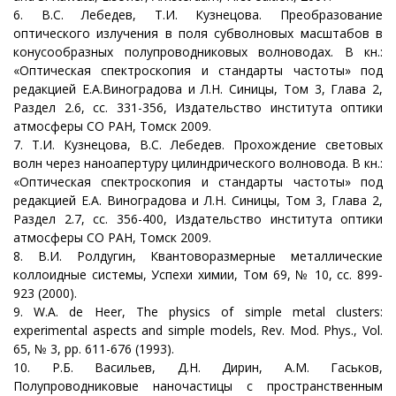
6. В.С. Лебедев, Т.И. Кузнецова. Преобразование
оптического излучения в поля субволновых масштабов в
конусообразных полупроводниковых волноводах. В кн.:
«Оптическая спектроскопия и стандарты частоты» под
редакцией Е.А.Виноградова и Л.Н. Синицы, Том 3, Глава 2,
Раздел 2.6, сс. 331-356, Издательство института оптики
атмосферы СО РАН, Томск 2009.
7. Т.И. Кузнецова, В.С. Лебедев. Прохождение световых
волн через наноапертуру цилиндрического волновода. В кн.:
«Оптическая спектроскопия и стандарты частоты» под
редакцией Е.А. Виноградова и Л.Н. Синицы, Том 3, Глава 2,
Раздел 2.7, сс. 356-400, Издательство института оптики
атмосферы СО РАН, Томск 2009.
8. В.И. Ролдугин, Квантоворазмерные металлические
коллоидные системы, Успехи химии, Том 69, № 10, сс. 899-
923 (2000).
9. W.A. de Heer, The physics of simple metal clusters:
experimental aspects and simple models, Rev. Mod. Phys., Vol.
65, № 3, pp. 611-676 (1993).
10. Р.Б. Васильев, Д.Н. Дирин, А.М. Гаськов,
Полупроводниковые наночастицы с пространственным