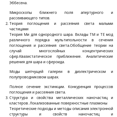
Эббесена.
Микроскопы ближнего поля апертурного и
рассеивающего типов.
Теория поглощения и рассеяния света малыми
частицами
Теория Ми для однородного шара. Вклады TM и TE мод
различного порядка мультипольности в сечения
поглощения и рассеяния света.Обобщение теории на
случай многослойных концентрических
сфер.Квазистатическое приближение. Аналитические
решения для шара и сфероида.
Моды шепчущей галереи в диэлектрическом и
полупроводниковом шарах.
Полное сечение экстинкции. Конкуренция процессов
поглощения и рассеяния света.
Структура и свойства металлических наночастиц и
кластеров. Локализованные поверхностные плазмоны
Теоретические подходы и методы описания электронной
структуры и свойств наночастиц и