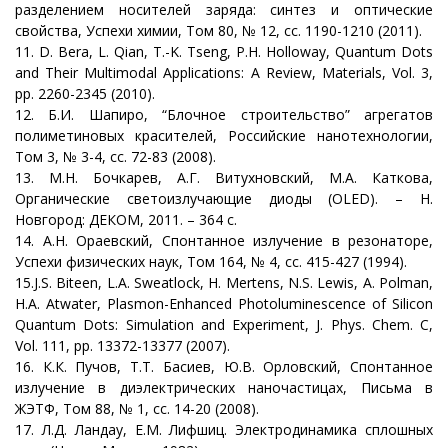
разделением носителей заряда: синтез и оптические
свойства, Успехи химии, Том 80, № 12, сс. 1190-1210 (2011).
11. D. Bera, L. Qian, T.-K. Tseng, P.H. Holloway, Quantum Dots
and Their Multimodal Applications: A Review, Materials, Vol. 3,
pp. 2260-2345 (2010).
12. Б.И. Шапиро, “Блочное строительство” агрегатов
полиметиновых красителей, Российские нанотехнологии,
Том 3, № 3-4, сc. 72-83 (2008).
13. М.Н. Бочкарев, А.Г. Витухновский, М.А. Каткова,
Органические светоизлучающие диоды (OLED). – Н.
Новгород: ДЕКОМ, 2011. – 364 с.
14. А.Н. Ораевский, Спонтанное излучение в резонаторе,
Успехи физических наук, Том 164, № 4, сс. 415-427 (1994).
15.J.S. Biteen, L.A. Sweatlock, H. Mertens, N.S. Lewis, A. Polman,
H.A. Atwater, Plasmon-Enhanced Photoluminescence of Silicon
Quantum Dots: Simulation and Experiment, J. Phys. Chem. C,
Vol. 111, pp. 13372-13377 (2007).
16. К.К. Пучов, Т.Т. Басиев, Ю.В. Орловский, Спонтанное
излучение в диэлектрических наночастицах, Письма в
ЖЭТФ, Том 88, № 1, сс. 14-20 (2008).
17. Л.Д. Ландау, Е.М. Лифшиц. Электродинамика сплошных